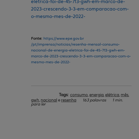
eletrica-foi-de-45-713-gwh-em-marco-de-
2023-crescendo-3-3-em-comparacao-com-
o-mesmo-mes-de-2022-
Fonte:
https://
www.epe.gov.br
/pt/imprensa/noticias/resenha-mensal-consumo-
nacional-de-energia-eletrica-foi-de-45-713-gwh-em-
marco-de-2023-crescendo-3-3-em-comparacao-com-o-
mesmo-mes-de-2022-
Tags:
consumo
,
energia
,
elétrica
,
mês
,
gwh
,
nacional
e
resenha
163 palavras
1 min.
para ler