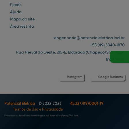
Feeds
Ajuda
Mapa do site
Área restrita
engenharia@
potencialeletrica.ind.br
+55
(49)
3340-1870
Rua Herval do Oeste, 215-E, Eldorado (Chapecó/SC)
•
CEP:
89810
-
225
Instagram
Google Business
Potencial Elétrica
© 2022-2026
45.227.419/0001-19
Termos de Uso e Privacidade
Este site usa a fonte Oktah Round Regular sob licença FontSpring Web Font.