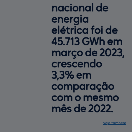
nacional de
energia
elétrica foi de
45.713 GWh em
março de 2023,
crescendo
3,3% em
comparação
com o mesmo
mês de 2022.
Veja também
Notícias
Central de ajuda
Mapa do site