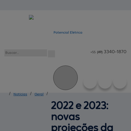
3340-1870
+55
(49)
/
/
/
Notícias
Geral
2022 e 2023:
novas
projeções da