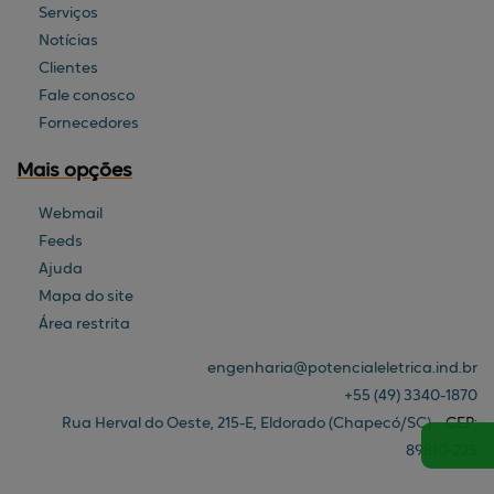
Serviços
Notícias
Clientes
Fale conosco
Fornecedores
Mais opções
Webmail
Feeds
Ajuda
Mapa do site
Área restrita
engenharia@
potencialeletrica.ind.br
+55
(49)
3340-1870
Rua Herval do Oeste, 215-E, Eldorado (Chapecó/SC)
•
CEP:
89810
-
225