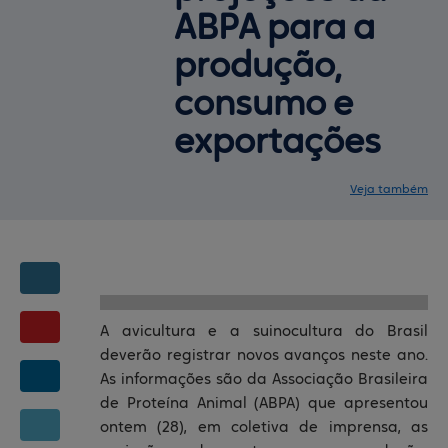
ABPA para a
produção,
consumo e
exportações
Veja também
Notícias
Central de ajuda
Mapa do site
Serviços
Fale conosco
Clientes
A avicultura e a suinocultura do Brasil
deverão registrar novos avanços neste ano.
As informações são da Associação Brasileira
de Proteína Animal (ABPA) que apresentou
ontem (28), em coletiva de imprensa, as